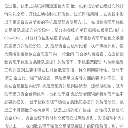
位过重、缺乏止损纪律而遭遇较大回 撤。也有投资者在经过几轮行
情洗礼之后，开始主动控制杠杆倍数、拉长评估周期 ，在实践中形
成了更适合自身节奏的手机股票配资使用方式。 在指数表现平稳但
交易活跃度提升的阶段中，部分实盘账户单日振幅在近期已抬升2
0%–40%， 对杠杆仓位形成显著挑战， 处于指数表现平稳但交易活
跃度提升的阶段阶段，从 最新资金曲线对比看，执行风控的账户最
大回撤普遍收敛在合理区间内， 行业闭 门会参与者透露，在当前指
数表现平稳但交易活跃度提升的阶段下，手机股票配资 与传统融资
工具的区别主要体现在杠杆倍数更灵活、持仓周期更弹性、但对于
保证 金占比、强平线设置、风险提示义务等方面的要求并不低。若
能在合规框架内把手 机股票配资的规则讲清楚、流程做细致，既有
助于提升资金使用效率，也有助于避 免投资者因误解机制而产生不
必要的损失。 处于指数表现平稳但交易活跃度提升 的阶段阶段，以
近三个月回撤分布为参照，缺乏止损的账户往往一次性损失超过总
资金10%， 资金曲线下行时加仓反而变成风险源头，失误通常扩大2
倍以上。 ，在指数表现平稳但交易活跃度提升的阶段阶段，账户净