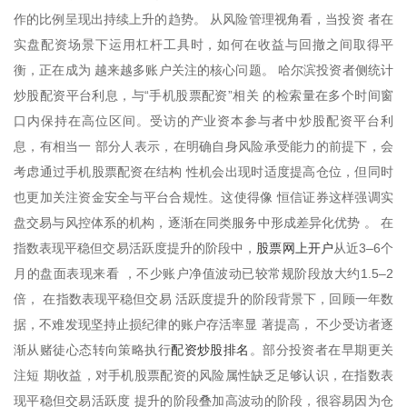
作的比例呈现出持续上升的趋势。 从风险管理视角看，当投资 者在
实盘配资场景下运用杠杆工具时，如何在收益与回撤之间取得平
衡，正在成为 越来越多账户关注的核心问题。 哈尔滨投资者侧统计
炒股配资平台利息，与“手机股票配资”相关 的检索量在多个时间窗
口内保持在高位区间。受访的产业资本参与者中炒股配资平台利
息，有相当一 部分人表示，在明确自身风险承受能力的前提下，会
考虑通过手机股票配资在结构 性机会出现时适度提高仓位，但同时
也更加关注资金安全与平台合规性。这使得像 恒信证券这样强调实
盘交易与风控体系的机构，逐渐在同类服务中形成差异化优势 。 在
股票网上开户
指数表现平稳但交易活跃度提升的阶段中，
从近3–6个
月的盘面表现来看 ，不少账户净值波动已较常规阶段放大约1.5–2
倍， 在指数表现平稳但交易 活跃度提升的阶段背景下，回顾一年数
据，不难发现坚持止损纪律的账户存活率显 著提高， 不少受访者逐
配资炒股排名
渐从赌徒心态转向策略执行
。部分投资者在早期更关
注短 期收益，对手机股票配资的风险属性缺乏足够认识，在指数表
现平稳但交易活跃度 提升的阶段叠加高波动的阶段，很容易因为仓