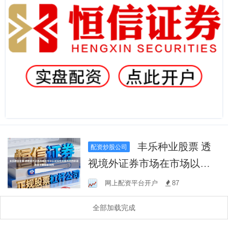
丰乐种业股票 透
配资炒股公司
视境外证券市场在市场以试
探性交易为主的阶段背景下
网上配资平台开户
87
腾信配资网
全部加载完成