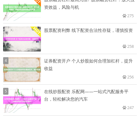
资效益，风险与机
275
股票配资利弊 线下配资合法性存疑，谨慎投资
258
4
证券配资开户 个人炒股如何合理加杠杆，提升
收益
256
5
在线炒股配资 乐配网——一站式汽配服务平
台，轻松解决您的汽车
247