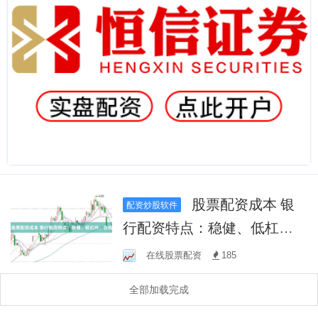
股票配资成本 银
配资炒股软件
行配资特点：稳健、低杠
杆、合规
在线股票配资
185
全部加载完成