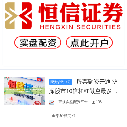
股票融资开通 沪
配资炒股公司
深股市10倍杠杠做空最多能
赚多少的策略权重动态分配
正规实盘配资平台
198
周期错配
全部加载完成