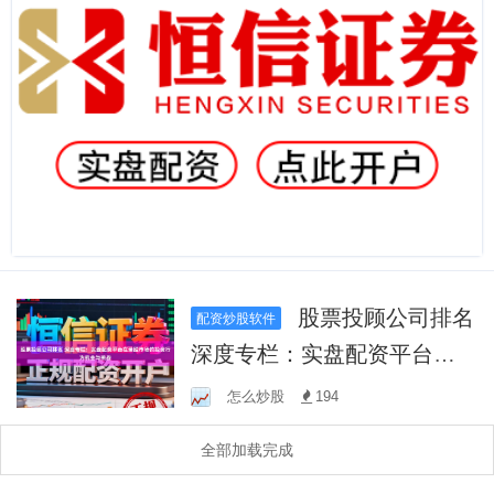
股票投顾公司排名
配资炒股软件
深度专栏：实盘配资平台在
港股市场的投资行为机会与
怎么炒股
194
挑战
全部加载完成