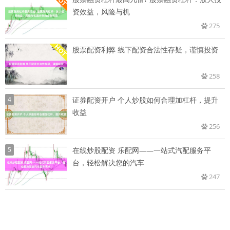
资效益，风险与机
275
股票配资利弊 线下配资合法性存疑，谨慎投资
258
4
证券配资开户 个人炒股如何合理加杠杆，提升
收益
256
5
在线炒股配资 乐配网——一站式汽配服务平
台，轻松解决您的汽车
247