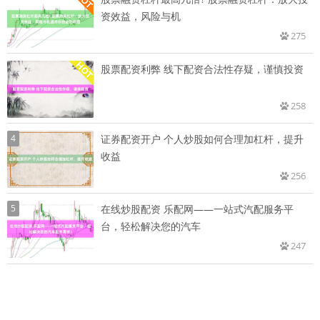
资效益，风险与机
275
股票配资利弊 线下配资合法性存疑，谨慎投资
258
4
证券配资开户 个人炒股如何合理加杠杆，提升
收益
256
5
在线炒股配资 乐配网——一站式汽配服务平
台，轻松解决您的汽车
247