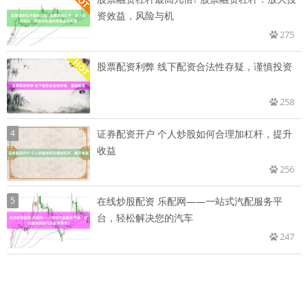
资效益，风险与机
275
股票配资利弊 线下配资合法性存疑，谨慎投资
258
4
证券配资开户 个人炒股如何合理加杠杆，提升
收益
256
5
在线炒股配资 乐配网——一站式汽配服务平
台，轻松解决您的汽车
247