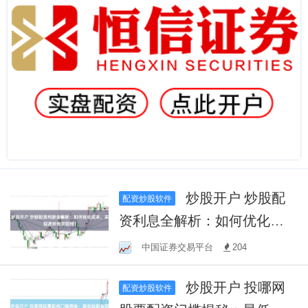
炒股开户 炒股配
配资炒股软件
资利息全解析：如何优化成
本，实现高效投资回报？
中国证券交易平台
204
炒股开户 投哪网
配资炒股软件